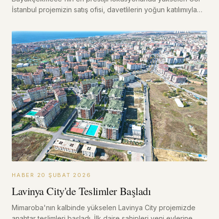
İstanbul projemizin satış ofisi, davetlilerin yoğun katılımıyla
kapılarını açtı.
HABER
·
20 ŞUBAT 2026
Lavinya City'de Teslimler Başladı
Mimaroba'nın kalbinde yükselen Lavinya City projemizde
anahtar teslimleri başladı. İlk daire sahipleri yeni evlerine