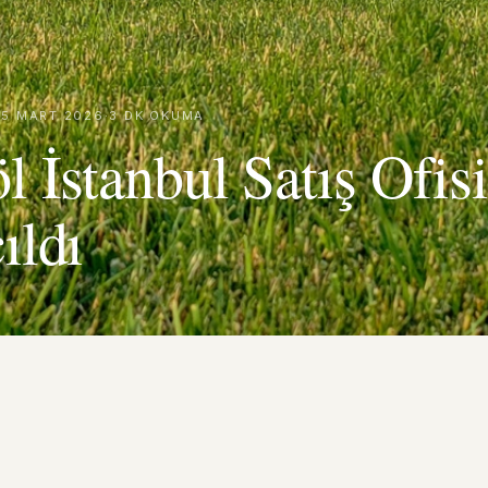
15 MART 2026
·
3 DK OKUMA
l İstanbul Satış Ofis
ıldı