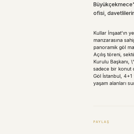
Büyükçekmece'ni
ofisi, davetlileri
Kullar İnşaat'ın 
manzarasına sahip
panoramik göl manza
Açılış töreni, sek
Kurulu Başkanı, \"
sadece bir konut d
Göl İstanbul, 4+1
yaşam alanları sun
PAYLAŞ