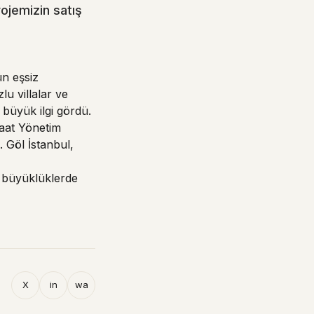
ojemizin satış
ün eşsiz
u villalar ve
e büyük ilgi gördü.
nşaat Yönetim
. Göl İstanbul,
n büyüklüklerde
X
in
wa