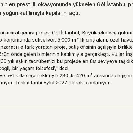
n en prestijli lokasyonunda yükselen Göl İstanbul pr
n yoğun katılımıyla kapılarını açtı.
yeni amiral gemisi projesi Göl İstanbul, Büyükçekmece gölün
 konumunda yükseliyor. 5.000 m²'lik giriş alanı, özel havuzl
rası ile fark yaratan proje, satış ofisinin açılışıyla birlikt
törün önde gelen isimlerinin katılımıyla gerçekleşti. Kullar İ
30 yılı aşkın tecrübemizi bu projede en üst seviyeye taşıdık
eğil, bir yaşam felsefesi\" dedi.
 ve 5+1 villa seçenekleriyle 280 ile 420 m² arasında değişe
uyor. Teslim tarihi Eylül 2027 olarak planlanıyor.