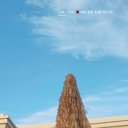
+90 212 428 70 70
TR
EN