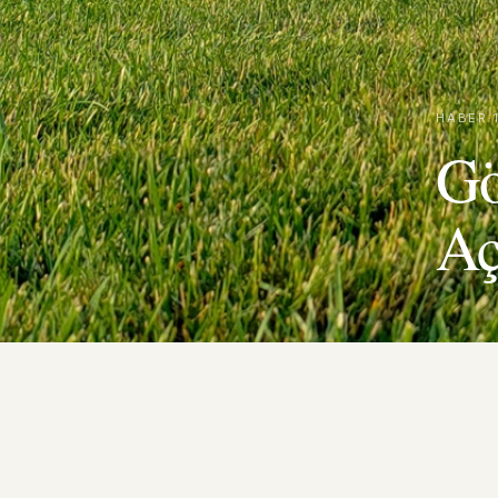
HABER
·
Gö
Aç